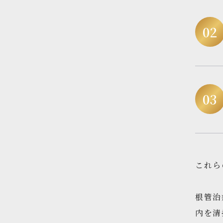
これら
根管治
内を清