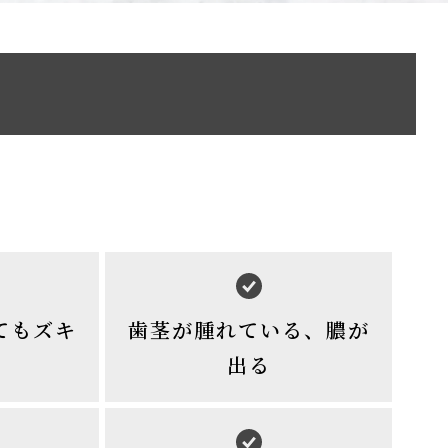
てもズキ
歯茎が腫れている、膿が
出る