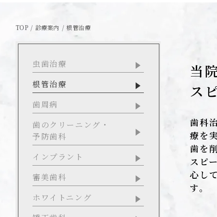
TOP
診療案内
根管治療
虫歯治療
当
根管治療
ス
歯周病
歯科治
歯のクリーニング・
療を
予防歯科
歯を
インプラント
スピ
心し
審美歯科
す。
ホワイトニング