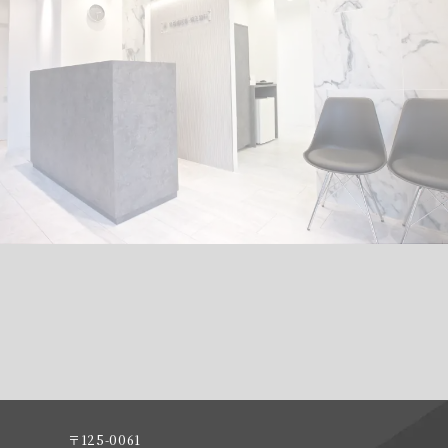
〒125-0061