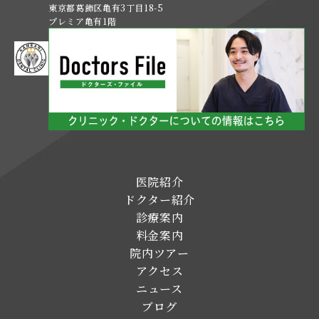
東京都葛飾区亀有3丁目18-5
プレミア亀有1階
医院紹介
ドクター紹介
診療案内
料金案内
院内ツアー
アクセス
ニュース
ブログ